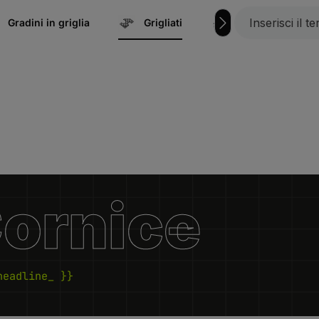
Gradini in griglia
Grigliati
Marina | Accesso
Cornice
headline_ }}