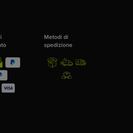
i
Metodi di
to
spedizione