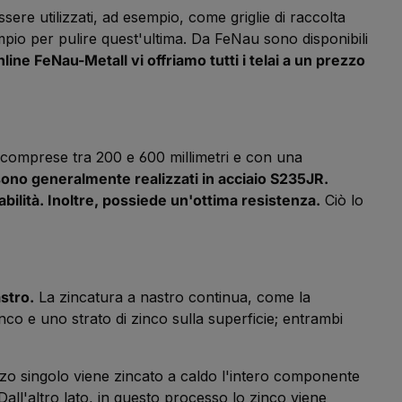
 essere utilizzati, ad esempio, come griglie di raccolta
empio per pulire quest'ultima. Da FeNau sono disponibili
line FeNau-Metall vi offriamo tutti i telai a un prezzo
ze comprese tra 200 e 600 millimetri e con una
 sono generalmente realizzati in acciaio S235JR.
ilità. Inoltre, possiede un'ottima resistenza.
Ciò lo
stro.
La zincatura a nastro continua, come la
nco e uno strato di zinco sulla superficie; entrambi
zzo singolo viene zincato a caldo l'intero componente
Dall'altro lato, in questo processo lo zinco viene