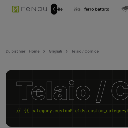
ricerca
Vai alla navigazione principale
ponenti in acciaio inossidabile
ferro battuto
Du bist hier:
Home
Grigliati
Telaio / Cornice
Telaio / 
// {{ category.customFields.custom_category