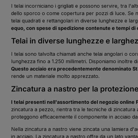
I telai incorniciano i grigliati e possono servire, tra l'
dello sporco o come copertura per pozzi di luce. Se nec
telai quadrati e rettangolari in diverse lunghezze e lar
equo, con spese di spedizione contenute e tempi di
Telai in diverse lunghezze e larghe
I telai sono talvolta chiamati anche telai angolari o c
lunghezza fino a 1.250 millimetri. Disponiamo inoltre di 
Questo acciaio era precedentemente denominato St37-2
rende un materiale molto apprezzato.
Zincatura a nastro per la protezion
I telai presenti nell'assortimento del negozio online
zincatura a pezzo, rientra tra le tecniche di zincatura
proteggono efficacemente il componente in acciaio dal
Nella zincatura a nastro viene zincata una lamiera d'
in acciaio. La zincatura a nastro offre da un lato vant