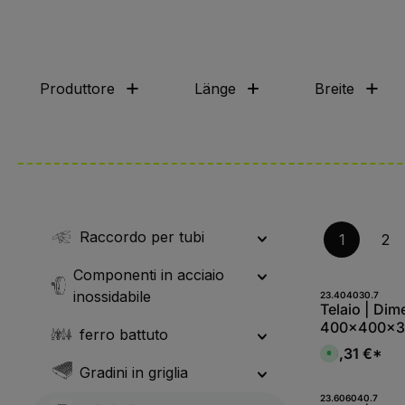
Produttore
Länge
Breite
Raccordo per tubi
1
2
Componenti in acciaio
inossidabile
Produk
23.404030.7
Telaio | Dim
400x400x33 
ferro battuto
di 30 mm di 
30,31 €*
D
S235JR (St3
i
Gradini in griglia
s
nastro
p
o
Produk
23.606040.7