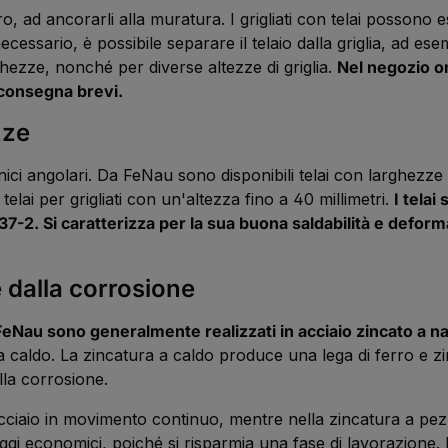
altro, ad ancorarli alla muratura. I grigliati con telai possono
essario, è possibile separare il telaio dalla griglia, ad es
ghezze, nonché per diverse altezze di griglia.
Nel negozio on
 consegna brevi.
zze
ornici angolari. Da FeNau sono disponibili telai con larghez
telai per grigliati con un'altezza fino a 40 millimetri.
I telai
. Si caratterizza per la sua buona saldabilità e deformab
e dalla corrosione
 FeNau sono generalmente realizzati in acciaio zincato a na
 a caldo. La zincatura a caldo produce una lega di ferro e zi
la corrosione.
acciaio in movimento continuo, mentre nella zincatura a pe
aggi economici, poiché si risparmia una fase di lavorazione. 