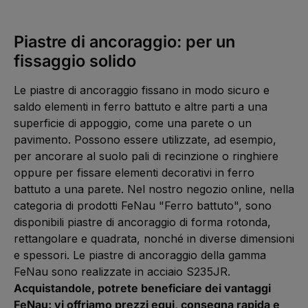
W
e
t
r
m
l
e
g
a
z
p
e
r
n
m
e
i
i
k
a
e
i
d
m
Piastre di ancoraggio: per un
t
:
n
t
i
m
a
L
t
5
c
e
g
i
e
fissaggio solido
-
o
d
e
e
,
1
n
i
f
t
0
s
a
e
e
W
e
t
r
m
Le piastre di ancoraggio fissano in modo sicuro e
e
g
a
z
p
r
n
m
e
i
saldo elementi in ferro battuto e altre parti a una
k
a
e
i
d
t
:
n
t
i
superficie di appoggio, come una parete o un
a
L
t
5
c
g
i
e
-
o
pavimento. Possono essere utilizzate, ad esempio,
e
e
,
1
n
f
t
0
s
per ancorare al suolo pali di recinzione o ringhiere
e
e
W
e
r
m
e
g
oppure per fissare elementi decorativi in ferro
z
p
r
n
e
i
k
a
battuto a una parete. Nel nostro negozio online, nella
i
d
t
:
t
i
a
L
categoria di prodotti FeNau "Ferro battuto", sono
5
c
g
i
-
o
e
e
disponibili piastre di ancoraggio di forma rotonda,
1
n
f
0
s
e
rettangolare e quadrata, nonché in diverse dimensioni
W
e
r
e
g
z
e spessori. Le piastre di ancoraggio della gamma
r
n
e
k
a
i
FeNau sono realizzate in acciaio S235JR.
t
:
t
a
L
5
Acquistandole, potrete beneficiare dei vantaggi
g
i
-
e
e
1
FeNau: vi offriamo prezzi equi, consegna rapida e
f