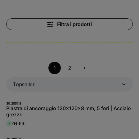
Filtra i prodotti
1
2
30.2857.8
Piastra di ancoraggio 120x120x8 mm, 5 fori | Acciaio
grezzo
4,26 €*
D
i
s
p
o
30.2887.8