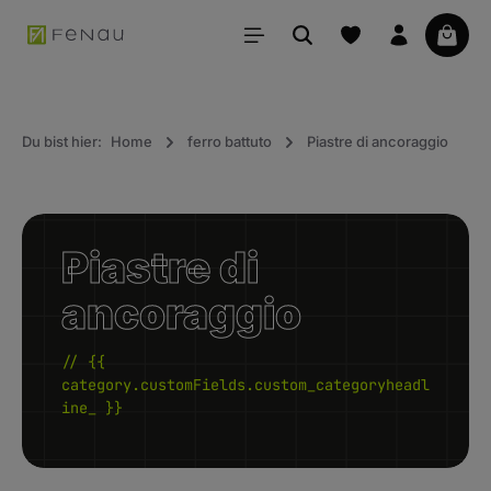
uto principale
Il car
Du bist hier:
Home
ferro battuto
Piastre di ancoraggio
Piastre di
ancoraggio
// {{
category.customFields.custom_categoryheadl
ine_ }}