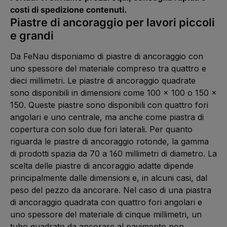
0
e
W
costi di spedizione contenuti.
r
e
z
r
Piastre di ancoraggio per lavori piccoli
e
k
i
t
e grandi
t
a
5
g
-
e
1
Da FeNau disponiamo di piastre di ancoraggio con
0
W
uno spessore del materiale compreso tra quattro e
e
r
dieci millimetri. Le piastre di ancoraggio quadrate
k
t
sono disponibili in dimensioni come 100 x 100 o 150 x
a
g
150. Queste piastre sono disponibili con quattro fori
e
angolari e uno centrale, ma anche come piastra di
copertura con solo due fori laterali. Per quanto
riguarda le piastre di ancoraggio rotonde, la gamma
di prodotti spazia da 70 a 160 millimetri di diametro. La
scelta delle piastre di ancoraggio adatte dipende
principalmente dalle dimensioni e, in alcuni casi, dal
peso del pezzo da ancorare. Nel caso di una piastra
di ancoraggio quadrata con quattro fori angolari e
uno spessore del materiale di cinque millimetri, un
tubo quadrato da ancorare al pavimento non