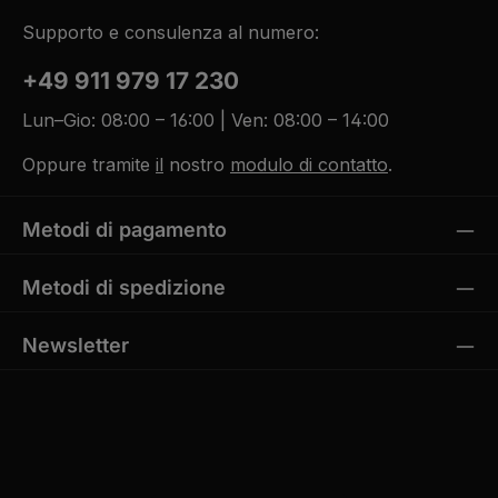
g
L
5
e
i
-
Supporto e consulenza al numero:
e
1
f
0
e
W
r
+49 911 979 17 230
e
z
r
e
k
i
Lun–Gio: 08:00 – 16:00 | Ven: 08:00 – 14:00
t
t
a
5
g
-
e
Oppure tramite
il
nostro
modulo di contatto
.
1
0
W
e
r
Metodi di pagamento
k
t
a
g
Metodi di spedizione
e
Newsletter