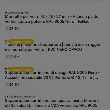
18.2100-A.3_BLACK
Morsetto per vetro 45×45×27 mm – Attacco piatto,
verniciatura a polvere RAL 9005 Nero | FeNau
4,87 €*
D
i
s
p
o
13.2001-A.0_BLACK
Suggerimento
n
1 paio di piastrine di copertura | per viti di serraggio
i
nei morsetti per vetro | PVC NERO OPACO
b
i
l
0,14 €*
D
e
i
i
s
m
p
m
o
11.7002-B-A.4
e
Suggerimento
n
Supporto per corrimano di design RAL 9005 Nero -
d
i
i
Acciaio inossidabile V2A | Per tubo Ø 42,4 mm |
b
a
i
t
Fissaggio a scomparsa
l
8,84 €*
a
D
e
m
i
i
e
s
m
n
p
m
t
o
88.1150369.240.00.9005
e
e
n
Supporto per corrimano con piastra piana (corpo e
d
,
i
i
staffa saldati), in acciaio V2A verniciato RAL 9005
t
b
a
e
i
t