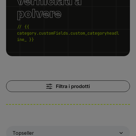
verniciati a
polvere
// {{
category.customFields.custom_categoryheadl
ine_ }}
Filtra i prodotti