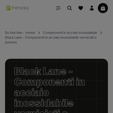
uto principale
Il car
Du bist hier:
Home
Componenti in acciaio inossidabile
Black Lane - Componenti in acciaio inossidabile verniciati a
polvere
Black Lane -
Componenti in
acciaio
inossidabile