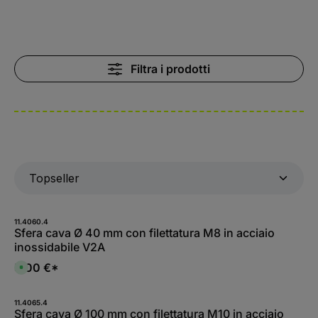
Filtra i prodotti
11.4060.4
Sfera cava Ø 40 mm con filettatura M8 in acciaio
inossidabile V2A
5,00 €*
D
i
s
p
o
11.4065.4
n
Sfera cava Ø 100 mm con filettatura M10 in acciaio