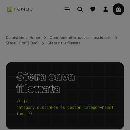
uto principale
Il car
Du bist hier:
Home
Componenti in acciaio inossidabile
Sfere | Coni | Dadi
Sfera cava filettata
Sfera cava
filettata
// {{
category.customFields.custom_categoryheadl
ine_ }}