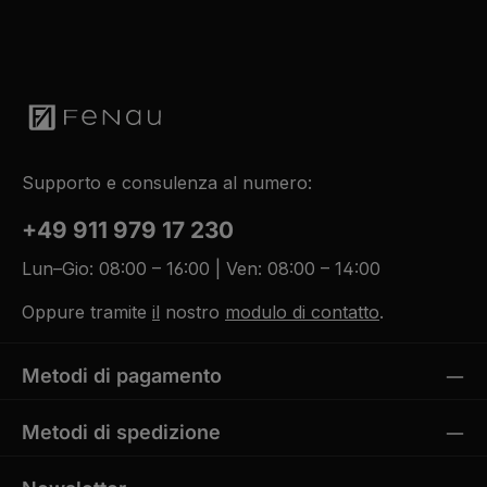
a
t
i
d
:
a
t
i
L
g
5
c
i
e
-
o
e
1
n
f
0
s
e
W
e
r
e
g
z
r
n
e
k
a
i
t
:
t
a
L
5
g
i
-
Supporto e consulenza al numero:
e
e
1
f
0
e
W
r
+49 911 979 17 230
e
z
r
e
k
i
Lun–Gio: 08:00 – 16:00 | Ven: 08:00 – 14:00
t
t
a
5
g
-
e
Oppure tramite
il
nostro
modulo di contatto
.
1
0
W
e
r
Metodi di pagamento
k
t
a
g
Metodi di spedizione
e