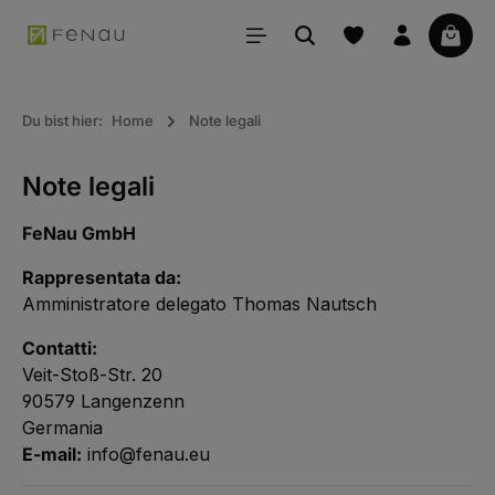
uto principale
Il car
Du bist hier:
Home
Note legali
Note legali
FeNau GmbH
Rappresentata da:
Amministratore delegato Thomas Nautsch
Contatti:
Veit-Stoß-Str. 20
90579 Langenzenn
Germania
E-mail:
info@fenau.eu