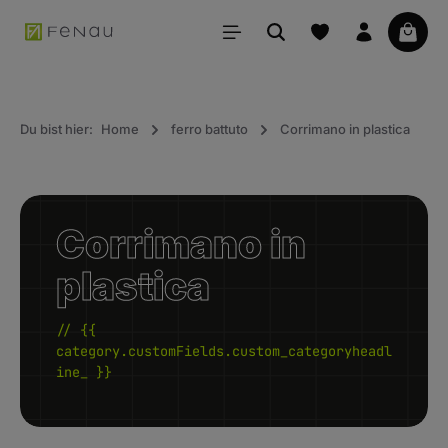
uto principale
Il car
Du bist hier:
Home
ferro battuto
Corrimano in plastica
Corrimano in
plastica
// {{
category.customFields.custom_categoryheadl
ine_ }}