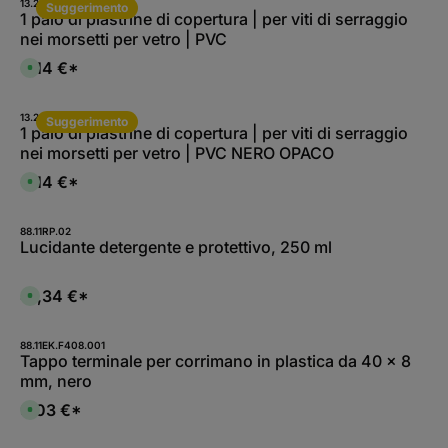
13.2001-A.0
Suggerimento
1 paio di piastrine di copertura | per viti di serraggio
nei morsetti per vetro | PVC
0,14 €*
D
i
s
p
o
13.2001-A.0_BLACK
Suggerimento
n
1 paio di piastrine di copertura | per viti di serraggio
i
nei morsetti per vetro | PVC NERO OPACO
b
i
l
0,14 €*
D
e
i
i
s
m
p
m
o
88.11RP.02
e
n
Lucidante detergente e protettivo, 250 ml
d
i
i
b
a
i
t
l
41,34 €*
a
D
e
m
i
i
e
s
m
n
p
m
t
o
88.11EK.F408.001
e
e
n
Tappo terminale per corrimano in plastica da 40 x 8
d
,
i
i
mm, nero
t
b
a
e
i
t
m
l
9,03 €*
a
D
p
e
m
i
i
i
e
s
d
m
n
p