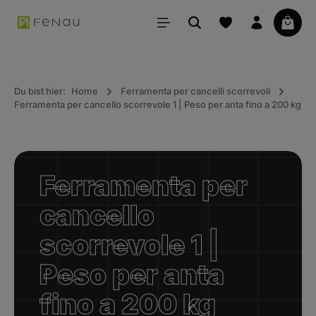
uto principale
Il car
Du bist hier:
Home
Ferramenta per cancelli scorrevoli
Ferramenta per cancello scorrevole 1 | Peso per anta fino a 200 kg
Ferramenta per
cancello
scorrevole 1 |
Peso per anta
fino a 200 kg