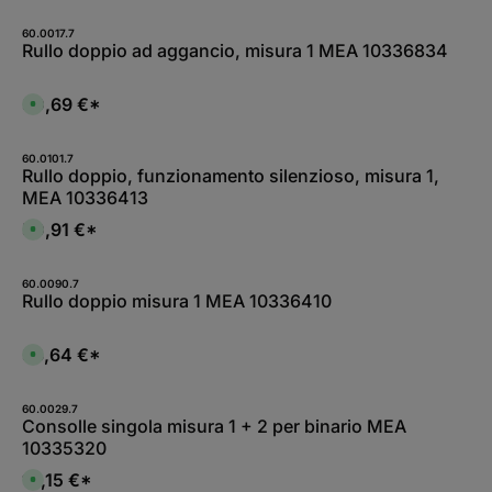
60.0017.7
Rullo doppio ad aggancio, misura 1 MEA 10336834
30,69 €*
D
i
s
p
o
60.0101.7
n
Rullo doppio, funzionamento silenzioso, misura 1,
i
MEA 10336413
b
i
l
50,91 €*
D
e
i
i
s
m
p
m
o
60.0090.7
e
n
Rullo doppio misura 1 MEA 10336410
d
i
i
b
a
i
t
l
33,64 €*
a
D
e
m
i
i
e
s
m
n
p
m
t
o
60.0029.7
e
e
n
Consolle singola misura 1 + 2 per binario MEA
d
,
i
i
10335320
t
b
a
e
i
t
m
l
14,15 €*
a
D
p
e