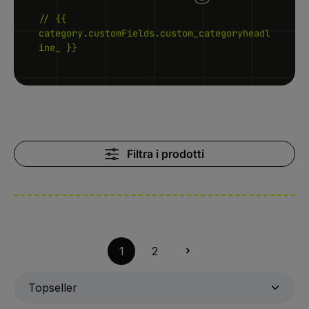
// {{
category.customFields.custom_categoryheadl
ine_ }}
Filtra i prodotti
1
2