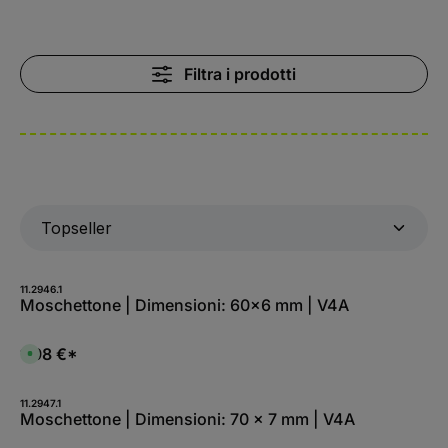
Filtra i prodotti
11.2946.1
Moschettone | Dimensioni: 60x6 mm | V4A
1,98 €*
D
i
s
p
o
11.2947.1
n
Moschettone | Dimensioni: 70 x 7 mm | V4A
i
b