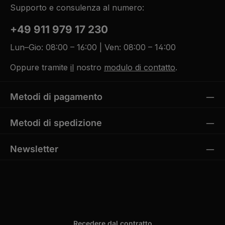
f
0
Supporto e consulenza al numero:
e
W
r
e
z
r
+49 911 979 17 230
e
k
i
t
t
a
5
Lun–Gio: 08:00 – 16:00 | Ven: 08:00 – 14:00
g
-
e
1
0
Oppure tramite
il
nostro
modulo di contatto
.
W
e
r
k
t
Metodi di pagamento
a
g
e
Metodi di spedizione
Newsletter
Recedere dal contratto