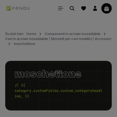
uto principale
Il car
Du bist hier:
Home
Componenti in acciaio inossidabile
Cavi in acciaio inossidabile | Morsetti per cavi metallici | Accessori
moschettone
moschettone
// {{
category.customFields.custom_categoryheadl
ine_ }}