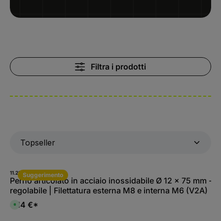
Filtra i prodotti
11.2180-A.4
Suggerimento
Perno articolato in acciaio inossidabile Ø 12 x 75 mm -
regolabile | Filettatura esterna M8 e interna M6 (V2A)
4,14 €*
D
i
s