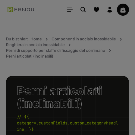
uto principale
Il car
Du bist hier:
Home
Componenti in acciaio inossidabile
Ringhiera in acciaio inossidabile
Perni di supporto per staffe di fissaggio del corrimano
Perni articolati (inclinabili)
Perni articolati
(inclinabili)
// {{
category.customFields.custom_categoryheadl
ine_ }}