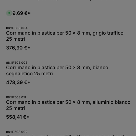
i
b
i
l
469,69 €*
D
e
i
i
s
m
p
m
o
88.11F508.004
e
n
Corrimano in plastica per 50 x 8 mm, grigio traffico
d
i
i
25 metri
b
a
i
t
l
376,90 €*
a
e
m
i
e
m
n
m
t
88.11F508.008
e
e
Corrimano in plastica per 50 x 8 mm, bianco
d
,
i
segnaletico 25 metri
t
a
e
t
m
478,39 €*
a
p
m
i
e
d
n
i
t
88.11F508.011
c
e
Corrimano in plastica per 50 x 8 mm, alluminio bianco
o
,
n
25 metri
t
s
e
e
m
558,41 €*
g
p
n
i
a
d
:
i
L
88.11F508.002
c
i