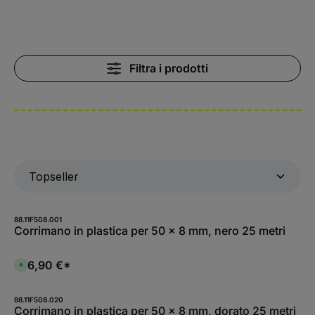
Filtra i prodotti
88.11F508.001
Corrimano in plastica per 50 x 8 mm, nero 25 metri
376,90 €*
D
i
s
p
o
88.11F508.020
n
Corrimano in plastica per 50 x 8 mm, dorato 25 metri