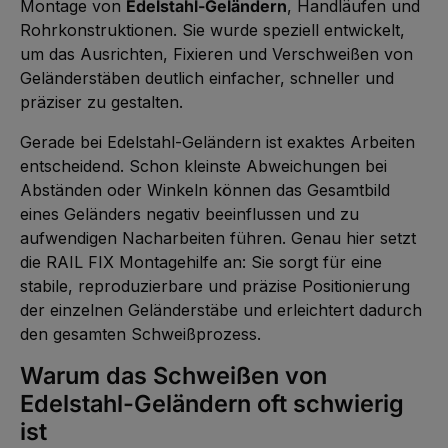
a
L
t
Montage von
Edelstahl-Geländern
, Handläufen und
c
e
g
i
e
o
d
e
e
,
Rohrkonstruktionen. Sie wurde speziell entwickelt,
n
i
f
t
s
a
e
e
um das Ausrichten, Fixieren und Verschweißen von
e
t
r
m
g
a
z
p
Geländerstäben deutlich einfacher, schneller und
n
m
e
i
a
e
i
d
präziser zu gestalten.
:
n
t
i
L
t
5
c
i
e
-
o
e
,
Gerade bei Edelstahl-Geländern ist exaktes Arbeiten
1
n
f
t
0
s
e
e
entscheidend. Schon kleinste Abweichungen bei
W
e
r
m
e
g
z
p
Abständen oder Winkeln können das Gesamtbild
r
n
e
i
k
a
i
d
eines Geländers negativ beeinflussen und zu
t
:
t
i
a
L
5
c
aufwendigen Nacharbeiten führen. Genau hier setzt
g
i
-
o
e
e
1
n
die RAIL FIX Montagehilfe an: Sie sorgt für eine
f
0
s
e
W
e
stabile, reproduzierbare und präzise Positionierung
r
e
g
z
r
n
der einzelnen Geländerstäbe und erleichtert dadurch
e
k
a
i
t
:
den gesamten Schweißprozess.
t
a
L
5
g
i
-
e
e
Warum das Schweißen von
1
f
0
e
Edelstahl-Geländern oft schwierig
W
r
e
z
r
ist
e
k
i
t