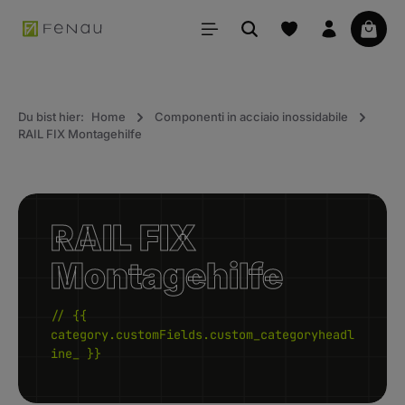
uto principale
Il car
Du bist hier:
Home
Componenti in acciaio inossidabile
RAIL FIX Montagehilfe
RAIL FIX
Montagehilfe
// {{
category.customFields.custom_categoryheadl
ine_ }}