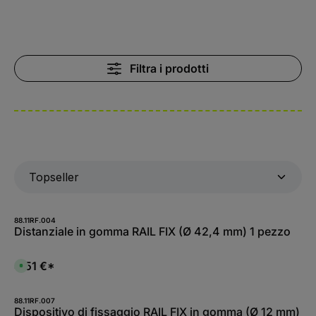
Filtra i prodotti
88.11RF.004
Distanziale in gomma RAIL FIX (Ø 42,4 mm) 1 pezzo
4,51 €*
D
i
s
p
o
88.11RF.007
n
Dispositivo di fissaggio RAIL FIX in gomma (Ø 12 mm)