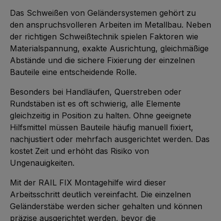
t
a
5
g
Das Schweißen von Geländersystemen gehört zu
-
e
1
den anspruchsvolleren Arbeiten im Metallbau. Neben
0
W
der richtigen Schweißtechnik spielen Faktoren wie
e
r
Materialspannung, exakte Ausrichtung, gleichmäßige
k
t
Abstände und die sichere Fixierung der einzelnen
a
g
Bauteile eine entscheidende Rolle.
e
Besonders bei Handläufen, Querstreben oder
Rundstäben ist es oft schwierig, alle Elemente
gleichzeitig in Position zu halten. Ohne geeignete
Hilfsmittel müssen Bauteile häufig manuell fixiert,
nachjustiert oder mehrfach ausgerichtet werden. Das
kostet Zeit und erhöht das Risiko von
Ungenauigkeiten.
Mit der RAIL FIX Montagehilfe wird dieser
Arbeitsschritt deutlich vereinfacht. Die einzelnen
Geländerstäbe werden sicher gehalten und können
präzise ausgerichtet werden, bevor die