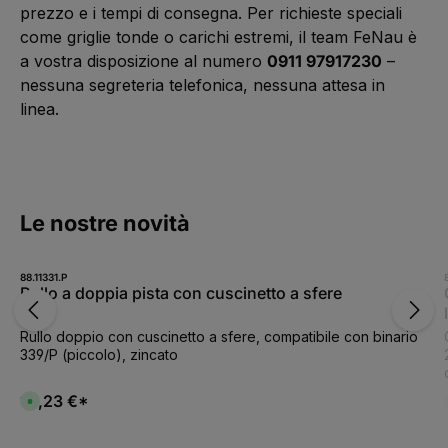
prezzo e i tempi di consegna. Per richieste speciali
come griglie tonde o carichi estremi, il team FeNau è
a vostra disposizione al numero
0911 97917230
–
nessuna segreteria telefonica, nessuna attesa in
linea.
Salta la galleria dei prodotti
Le nostre novità
88.11331.P
Rullo a doppia pista con cuscinetto a sfere
Rullo doppio con cuscinetto a sfere, compatibile con binario
339/P (piccolo), zincato
10,23 €*
D
i
s
p