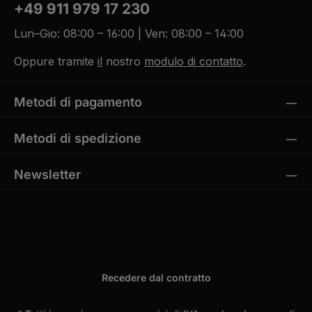
+49 911 979 17 230
L
i
e
f
Lun–Gio: 08:00 – 16:00 | Ven: 08:00 – 14:00
e
r
z
Oppure tramite
il
nostro
modulo di contatto
.
e
i
t
5
-
Metodi di pagamento
1
0
W
e
Metodi di spedizione
r
k
t
a
Newsletter
g
e
Recedere dal contratto