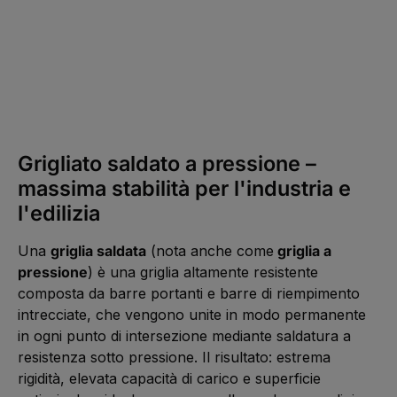
p
o
26.10010030302.7
n
Griglia saldata 1000x1000 mm, maglia 34/38, barre
i
portanti 30/2 mm, S235JR zincata a caldo
b
i
l
93,08 €*
D
e
i
i
s
m
p
m
o
e
n
d
i
i
b
a
Grigliato saldato a pressione –
i
t
l
a
e
massima stabilità per l'industria e
m
i
e
m
l'edilizia
n
m
t
e
e
d
,
i
Una
griglia saldata
(nota anche come
griglia a
t
a
e
t
pressione
) è una griglia altamente resistente
m
a
p
m
composta da barre portanti e barre di riempimento
i
e
d
n
intrecciate, che vengono unite in modo permanente
i
t
c
e
in ogni punto di intersezione mediante saldatura a
o
,
n
t
resistenza sotto pressione. Il risultato: estrema
s
e
e
m
rigidità, elevata capacità di carico e superficie
g
p
n
i