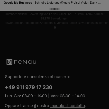
Durchschnittliche Bewertung von FeNau GmbH bei Trustami:
4.96 / 5.00
mit
38.278
Bewertungen
|
Bewertungsgrundlage des Anbieters: 6 Verkaufs- und 5 Bewertungsplattformen
Supporto e consulenza al numero:
+49 911 979 17 230
Lun–Gio: 08:00 – 16:00 | Ven: 08:00 – 14:00
Oppure tramite
il
nostro
modulo di contatto
.