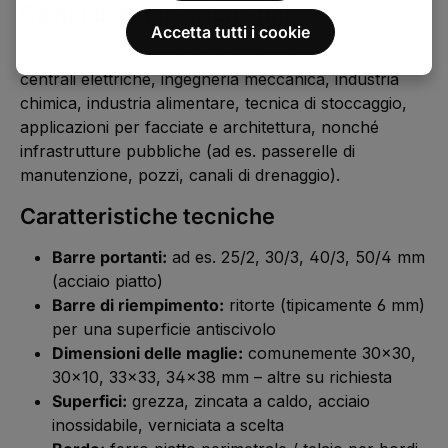
Campi di applicazione tipici
Accetta tutti i cookie
Industria petrolifera e del gas, industria mineraria,
centrali elettriche, ingegneria meccanica, industria
chimica, industria alimentare, tecnica di stoccaggio,
applicazioni per facciate e architettura, nonché
infrastrutture pubbliche (ad es. passerelle di
manutenzione, pozzi, canali di drenaggio).
Caratteristiche tecniche
Barre portanti:
ad es. 25/2, 30/3, 40/3, 50/4 mm
(acciaio piatto)
Barre di riempimento:
ritorte (tipicamente 6 mm)
per una superficie antiscivolo
Dimensioni delle maglie:
comunemente 30×30,
30×10, 33×33, 34×38 mm – altre su richiesta
Superfici:
grezza, zincata a caldo, acciaio
inossidabile, verniciata a scelta