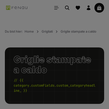
uto principale
Il car
Du bist hier:
Home
Grigliati
Griglie stampate a caldo
Griglie stampate
a caldo
// {{
category.customFields.custom_categoryheadl
ine_ }}