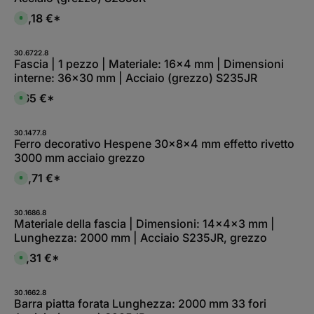
35,18 €*
D
i
s
p
o
30.6722.8
n
Fascia | 1 pezzo | Materiale: 16x4 mm | Dimensioni
i
interne: 36x30 mm | Acciaio (grezzo) S235JR
b
i
l
1,65 €*
D
e
i
i
s
m
p
m
o
30.1477.8
e
n
Ferro decorativo Hespene 30x8x4 mm effetto rivetto
d
i
i
3000 mm acciaio grezzo
b
a
i
t
l
35,71 €*
a
D
e
m
i
i
e
s
m
n
p
m
t
o
30.1686.8
e
e
n
Materiale della fascia | Dimensioni: 14x4x3 mm |
d
,
i
i
Lunghezza: 2000 mm | Acciaio S235JR, grezzo
t
b
a
e
i
t
m
l
16,31 €*
a
D
p
e
m
i
i
i
e
s
d
m
n
p
i
m
t
o
30.1662.8
c
e
e
n
Barra piatta forata Lunghezza: 2000 mm 33 fori
o
d
,
i
n
i