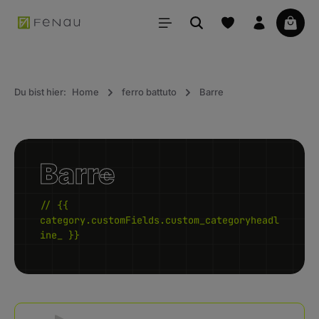
uto principale
Il car
Du bist hier:
Home
ferro battuto
Barre
Barre
// {{
category.customFields.custom_categoryheadl
ine_ }}
Kategoriegalerie überspringen