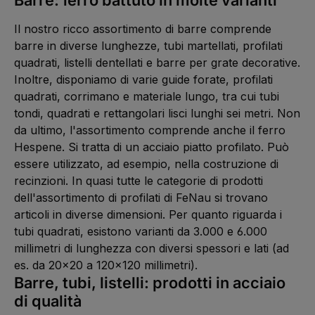
e
k
a
i
t
:
t
a
L
Il nostro ricco assortimento di barre comprende
5
g
i
-
e
e
barre in diverse lunghezze, tubi martellati, profilati
1
f
0
e
quadrati, listelli dentellati e barre per grate decorative.
W
r
e
z
Inoltre, disponiamo di varie guide forate, profilati
r
e
k
i
quadrati, corrimano e materiale lungo, tra cui tubi
t
t
a
5
tondi, quadrati e rettangolari lisci lunghi sei metri. Non
g
-
e
1
da ultimo, l'assortimento comprende anche il ferro
0
W
Hespene. Si tratta di un acciaio piatto profilato. Può
e
r
essere utilizzato, ad esempio, nella costruzione di
k
t
recinzioni. In quasi tutte le categorie di prodotti
a
g
dell'assortimento di profilati di FeNau si trovano
e
articoli in diverse dimensioni. Per quanto riguarda i
tubi quadrati, esistono varianti da 3.000 e 6.000
millimetri di lunghezza con diversi spessori e lati (ad
es. da 20x20 a 120x120 millimetri).
Barre, tubi, listelli: prodotti in acciaio
di qualità