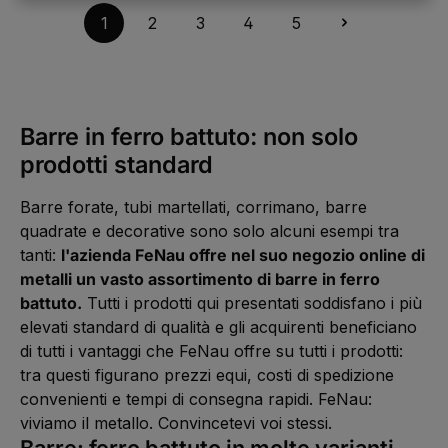
t
a
e
s
i
d
m
a
:
n
p
1
2
3
4
5
t
i
m
g
L
t
o
5
c
e
e
i
e
n
-
o
d
e
,
i
1
n
i
f
t
b
0
s
a
e
e
i
W
e
t
r
m
l
e
g
a
z
p
e
r
n
m
e
i
i
k
a
e
i
d
m
Barre in ferro battuto: non solo
t
:
n
t
i
m
a
L
t
5
c
e
g
i
e
prodotti standard
-
o
d
e
e
,
1
n
i
f
t
0
s
a
e
e
W
e
t
r
m
Barre forate, tubi martellati, corrimano, barre
e
g
a
z
p
r
n
m
e
i
quadrate e decorative sono solo alcuni esempi tra
k
a
e
i
d
t
:
n
t
i
tanti:
l'azienda FeNau offre nel suo negozio online di
a
L
t
5
c
g
i
e
-
o
metalli un vasto assortimento di barre in ferro
e
e
,
1
n
f
t
0
s
battuto.
Tutti i prodotti qui presentati soddisfano i più
e
e
W
e
r
m
e
g
elevati standard di qualità e gli acquirenti beneficiano
z
p
r
n
e
i
k
a
di tutti i vantaggi che FeNau offre su tutti i prodotti:
i
d
t
:
t
i
a
L
tra questi figurano prezzi equi, costi di spedizione
5
c
g
i
-
o
e
e
convenienti e tempi di consegna rapidi. FeNau:
1
n
f
0
s
e
viviamo il metallo. Convincetevi voi stessi.
W
e
r
e
g
z
Barre: ferro battuto in molte varianti
r
n