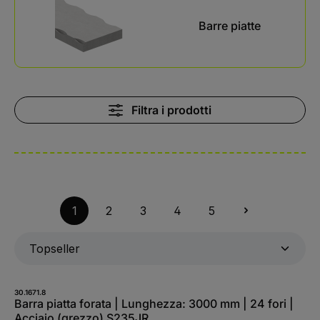
Barre piatte
Filtra i prodotti
1
2
3
4
5
30.1671.8
Barra piatta forata | Lunghezza: 3000 mm | 24 fori |
Acciaio (grezzo) S235JR