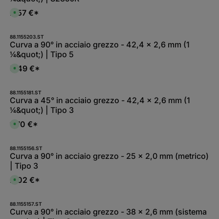
2,57 €*
D
i
s
p
o
88.1155203.ST
n
Curva a 90° in acciaio grezzo - 42,4 x 2,6 mm (1
i
¼&quot;) | Tipo 5
b
i
l
5,49 €*
D
e
i
i
s
m
p
m
o
88.1155181.ST
e
n
Curva a 45° in acciaio grezzo - 42,4 x 2,6 mm (1
d
i
i
¼&quot;) | Tipo 3
b
a
i
t
l
1,70 €*
a
D
e
m
i
i
e
s
m
n
p
m
t
o
88.1155156.ST
e
e
n
Curva a 90° in acciaio grezzo - 25 x 2,0 mm (metrico)
d
,
i
i
| Tipo 3
t
b
a
e
i
t
m
l
2,02 €*
a
D
p
e
m
i
i
i
e
s
d
m
n
p
i
m
t
o
88.1155157.ST
c
e
e
n
Curva a 90° in acciaio grezzo - 38 x 2,6 mm (sistema
o
d
,
i
n
i