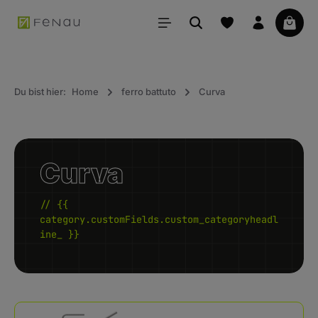
uto principale
Il car
Du bist hier:
Home
ferro battuto
Curva
Curva
// {{
category.customFields.custom_categoryheadl
ine_ }}
Kategoriegalerie überspringen