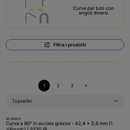
Curve per tubi con
angoli diversi
Filtra i prodotti
1
2
3
30.2426.8
Curva a 90° in acciaio grezzo - 42,4 x 2,6 mm (1
¼&quot;) | S235JR