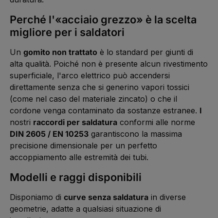
e
k
a
i
t
:
t
Perché l'«acciaio grezzo» è la scelta
a
L
5
g
i
-
e
e
migliore per i saldatori
1
f
0
e
W
r
e
Un
gomito non trattato
è lo standard per giunti di
z
r
e
k
alta qualità. Poiché non è presente alcun rivestimento
i
t
t
a
superficiale, l'arco elettrico può accendersi
5
g
-
e
direttamente senza che si generino vapori tossici
1
0
(come nel caso del materiale zincato) o che il
W
e
cordone venga contaminato da sostanze estranee.
I
r
k
nostri
raccordi per saldatura
conformi alle norme
t
a
DIN 2605 / EN 10253
garantiscono la massima
g
e
precisione dimensionale per un perfetto
accoppiamento alle estremità dei tubi.
Modelli e raggi disponibili
Disponiamo di
curve senza saldatura
in diverse
geometrie, adatte a qualsiasi situazione di