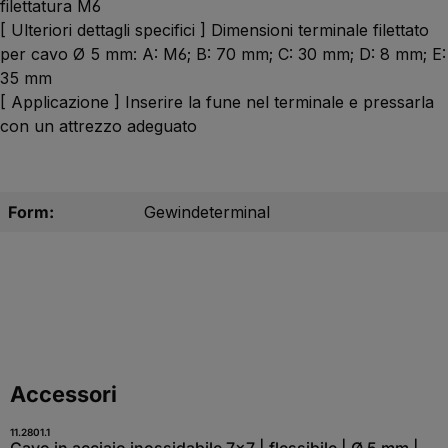
filettatura M6
[ Ulteriori dettagli specifici ] Dimensioni terminale filettato
per cavo Ø 5 mm: A: M6; B: 70 mm; C: 30 mm; D: 8 mm; E:
35 mm
[ Applicazione ] Inserire la fune nel terminale e pressarla
con un attrezzo adeguato
Form:
Gewindeterminal
Salta la galleria dei prodotti
Accessori
11.2801.1