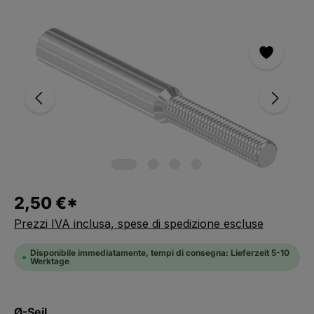
Salta la galleria immagini
2,50 €*
Prezzi IVA inclusa, spese di spedizione escluse
Disponibile immediatamente, tempi di consegna: Lieferzeit 5-10
Werktage
Seleziona
Ø-Seil