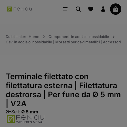
uto principale
Il car
Du bist hier:
Home
Componenti in acciaio inossidabile
Cavi in acciaio inossidabile | Morsetti per cavi metallici | Accessori
Terminale filettato con
filettatura esterna | Filettatura
destrorsa | Per fune da Ø 5 mm
| V2A
Ø-Seil:
Ø 5 mm