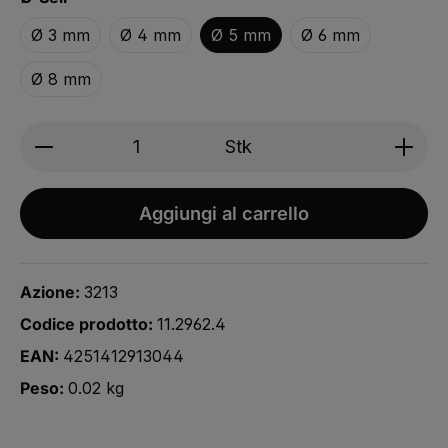
Ø 3 mm
Ø 4 mm
Ø 5 mm
Ø 6 mm
Ø 8 mm
Produkt Anzahl: Gib den gewünschten We
Stk
Aggiungi al carrello
Azione:
3213
Codice prodotto:
11.2962.4
EAN:
4251412913044
Peso:
0.02 kg