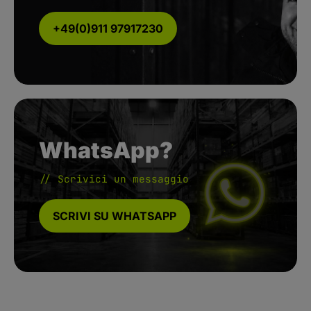
+49(0)911 97917230
WhatsApp?
// Scrivici un messaggio
SCRIVI SU WHATSAPP