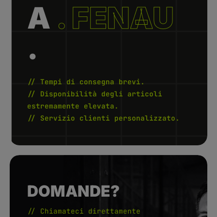
e
A
. FENAU
m
p
i
d
i
.
c
o
n
s
e
g
n
a
// Tempi di consegna brevi.
:
L
// Disponibilità degli articoli
i
e
estremamente elevata.
f
e
// Servizio clienti personalizzato.
r
z
e
i
t
5
-
1
0
W
e
r
DOMANDE?
k
t
a
g
// Chiamateci direttamente
e