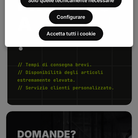
PROMESS
Solo quelle tecnicamente necessarie
A
. FENAU
Configurare
Accetta tutti i cookie
.
// Tempi di consegna brevi.
// Disponibilità degli articoli
estremamente elevata.
// Servizio clienti personalizzato.
DOMANDE?