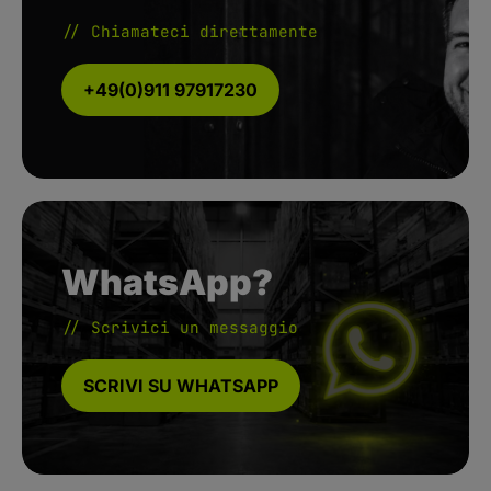
// Chiamateci direttamente
+49(0)911 97917230
WhatsApp?
// Scrivici un messaggio
SCRIVI SU WHATSAPP