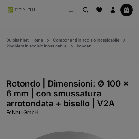
uto principale
Il car
Du bist hier:
Home
Componenti in acciaio inossidabile
Ringhiera in acciaio inossidabile
Ronden
Rotondo | Dimensioni: Ø 100 x
6 mm | con smussatura
arrotondata + bisello | V2A
FeNau GmbH
Salta la galleria immagini