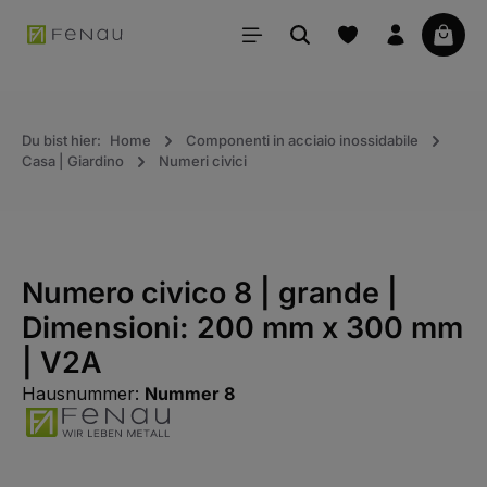
uto principale
Il car
Du bist hier:
Home
Componenti in acciaio inossidabile
Casa | Giardino
Numeri civici
Numero civico 8 | grande |
Dimensioni: 200 mm x 300 mm
| V2A
Hausnummer:
Nummer 8