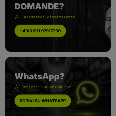
DOMANDE?
// Chiamateci direttamente
+49(0)911 97917230
WhatsApp?
// Scrivici un messaggio
SCRIVI SU WHATSAPP