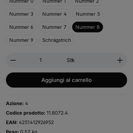
Nummer 0
Nummer 1
Nummer 2
Nummer 3
Nummer 4
Nummer 5
Nummer 6
Nummer 7
Nummer 8
Nummer 9
Schrägstrich
Produkt Anzahl: Gib den gewünschten We
Stk
Aggiungi al carrello
Azione:
4
Codice prodotto:
11.8072.4
EAN:
4251412926952
Peso:
0.57 kg