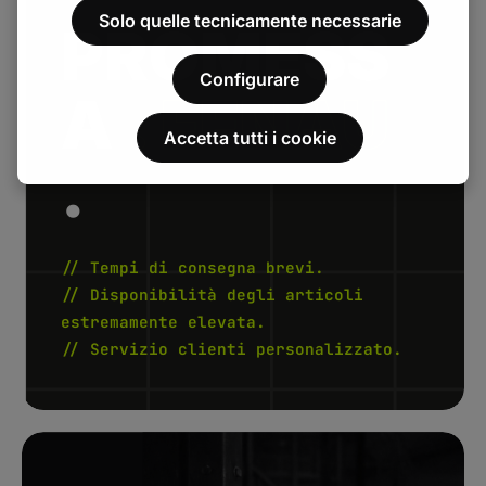
Solo quelle tecnicamente necessarie
PROMESS
Configurare
A
. FENAU
Accetta tutti i cookie
.
// Tempi di consegna brevi.
// Disponibilità degli articoli
estremamente elevata.
// Servizio clienti personalizzato.