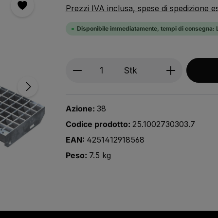
Prezzi IVA inclusa, spese di spedizione e
Disponibile immediatamente, tempi di consegna: L
Produkt Anzahl: Gib den ge
Stk
Azione:
38
Codice prodotto:
25.1002730303.7
EAN:
4251412918568
Peso:
7.5 kg