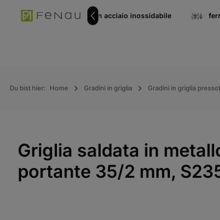
ricerca
Vai alla navigazione principale
 tubi
Componenti in acciaio inossidabile
fer
Du bist hier:
Home
Gradini in griglia
Gradini in griglia press
Griglia saldata in met
portante 35/2 mm, S235
Salta la galleria immagini