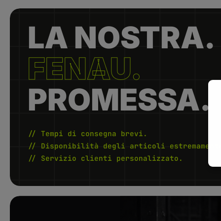
LA NOSTRA.
FENAU.
PROMESSA.
// Tempi di consegna brevi.
// Disponibilità degli articoli estremament
// Servizio clienti personalizzato.