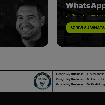
WhatsAp
// Scrivici un mes
SCRIVI SU WHAT