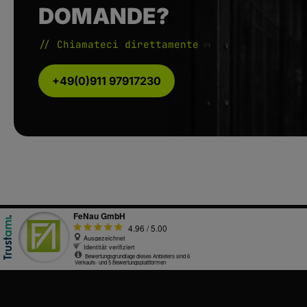
DOMANDE?
// Chiamateci direttamente
+49(0)911 97917230