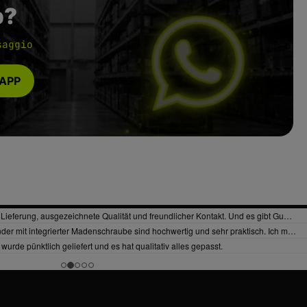
p?
saggio
SAPP