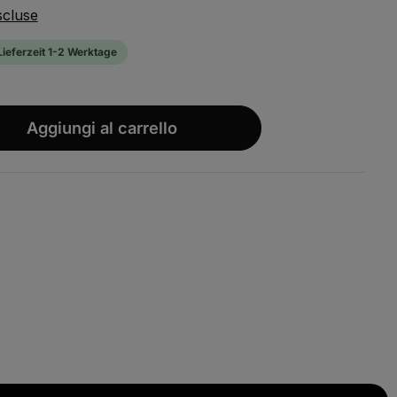
scluse
ieferzeit 1-2 Werktage
wünschten Wert ein oder benutze die S
Aggiungi al carrello