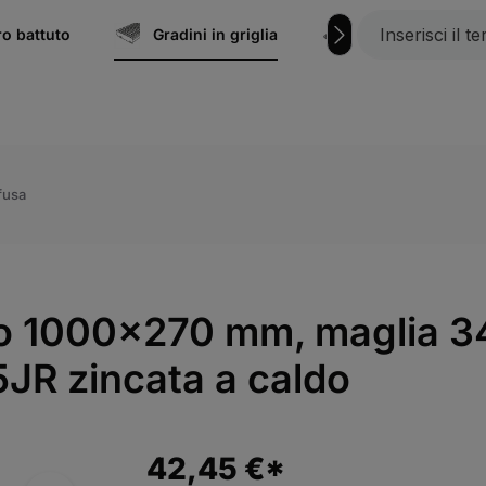
ro battuto
Gradini in griglia
Grigliati
M
ofusa
allo 1000x270 mm, maglia 
JR zincata a caldo
42,45 €*