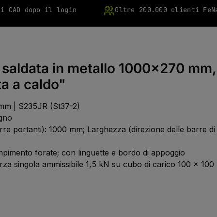
ti CAD dopo il login
Oltre 200.000 clienti FeN
ia saldata in metallo 1000x270 mm
a a caldo"
 mm | S235JR (St37-2)
agno
barre portanti): 1000 mm; Larghezza (direzione delle barre 
riempimento forate; con linguette e bordo di appoggio
forza singola ammissibile 1,5 kN su cubo di carico 100 x 