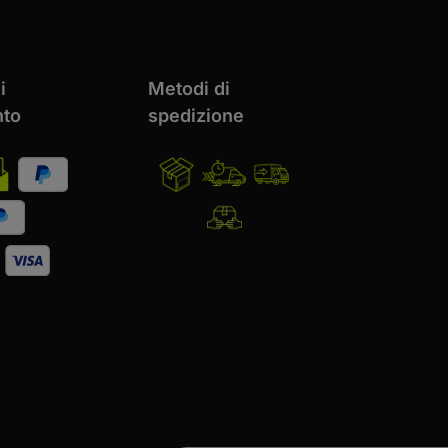
i
Metodi di
to
spedizione