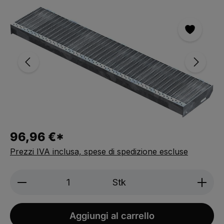
Salta la galleria immagini
96,96 €*
Prezzi IVA inclusa, spese di spedizione escluse
Produkt Anzahl: Gib den gewünschten We
Stk
Aggiungi al carrello