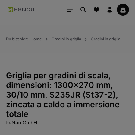
uto principale
Il car
Du bist hier:
Home
Gradini in griglia
Gradini in griglia
Griglia per gradini di scala,
dimensioni: 1300x270 mm,
30/10 mm, S235JR (St37-2),
zincata a caldo a immersione
totale
FeNau GmbH